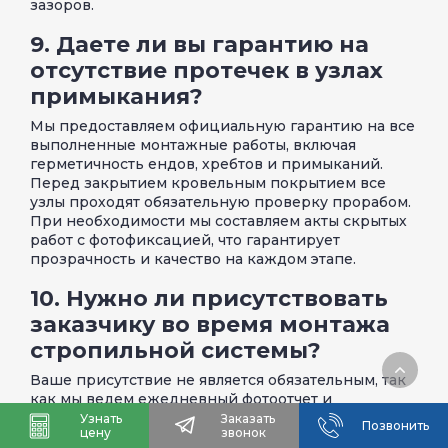
зазоров.
9. Даете ли вы гарантию на
отсутствие протечек в узлах
примыкания?
Мы предоставляем официальную гарантию на все
выполненные монтажные работы, включая
герметичность ендов, хребтов и примыканий.
Перед закрытием кровельным покрытием все
узлы проходят обязательную проверку прорабом.
При необходимости мы составляем акты скрытых
работ с фотофиксацией, что гарантирует
прозрачность и качество на каждом этапе.
10. Нужно ли присутствовать
заказчику во время монтажа
стропильной системы?
Ваше присутствие не является обязательным, так
как мы ведем ежедневный фотоотчет и
предоставляем доступ к онлайн-контролю этапов
Узнать
Заказать
Позвонить
цену
звонок
работ. Однако мы рекомендуем согласовать с