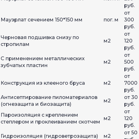
руб.
от
Мауэрлат сечением 150*150 мм
пог. м
300
руб.
от
Черновая подшивка снизу по
м2
120
стропилам
руб.
от
С применением металлических
м2
500
зубчатых пластин
руб.
от
Конструкция из клееного бруса
м2
7000
руб.
Антисептирование пиломатериалов
от 30
м2
(огнезащита и биозащита)
руб.
от
Пароизоляция с креплением
м2
120
степлером и проклеиванием скотчем
руб.
от 50
Гидроизоляция (гидроветрозащита)
м2